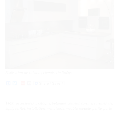
Réalisation de cuisine | Menuiserie Dufays
Facebook
Twitter
Gmail
Email
Tags:
accessoires
,
bastogne
,
belgique
,
couleur
,
cuisine
,
cuisines
,
de
,
équipée
,
ilot
,
installation
,
menuiserie
,
meuble
,
modele
,
petite
,
porte